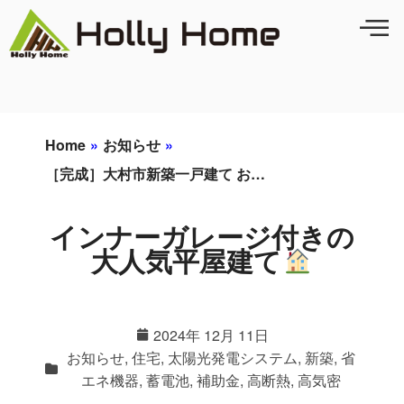
Home
»
お知らせ
»
［完成］大村市新築一戸建て お…
インナーガレージ付きの
大人気平屋建て
2024年 12月 11日
お知らせ
,
住宅
,
太陽光発電システム
,
新築
,
省
エネ機器
,
蓄電池
,
補助金
,
高断熱
,
高気密