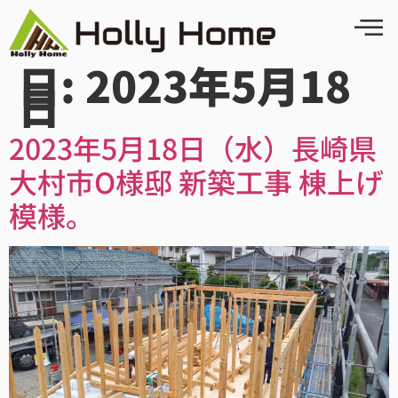
日:
2023年5月18
日
2023年5月18日（水）長崎県
大村市O様邸 新築工事 棟上げ
模様。