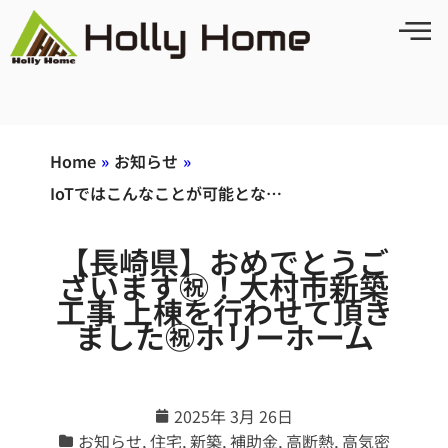
Home
»
お知らせ
»
IoTではこんなことが可能とな…
【長崎県】おめでとうご
ざいます㊗！大村市新築
工事 上棟を行わせて頂き
ました㊗ホリーホーム
2025年 3月 26日
お知らせ
,
住宅
,
新築
,
補助金
,
高断熱
,
高気密