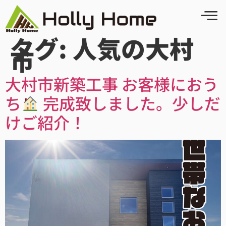
タグ:
人気の大村
市
大村市新築工事 お客様におう
ち
完成致しました。少しだ
けご紹介！