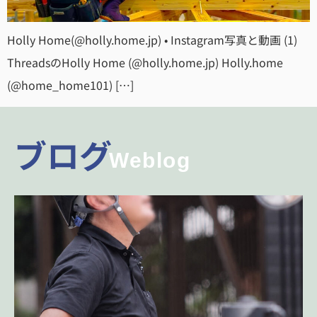
Holly Home(@holly.home.jp) • Instagram写真と動画 (1)
ThreadsのHolly Home (@holly.home.jp) Holly.home
(@home_home101) […]
ブログ
Weblog