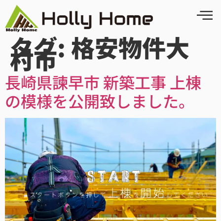
タグ:
格安物件大
村市
長崎県諫早市 新築工事 上棟
の模様を公開致しました。