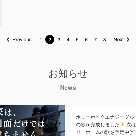
Previous
1
2
3
4
5
6
7
8
Next
お知らせ
News
ホリーホックエナジーグル
の歌が完成しました
次は
リーホームの歌を予定中(^^