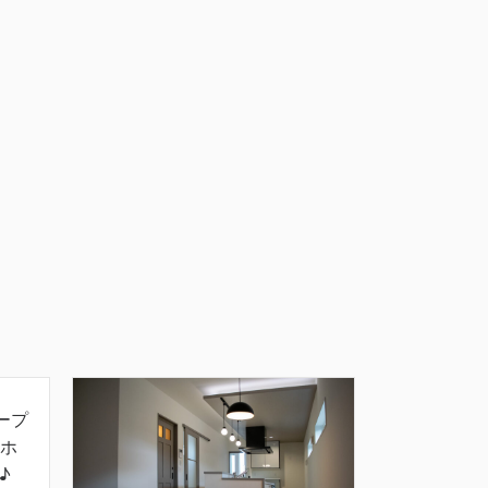
ープ
ホ
♪